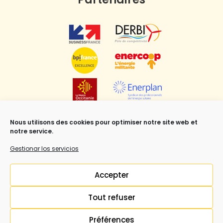
Nous utilisons des cookies pour optimiser notre site web et
notre service.
Gestionar los servicios
Accepter
Tout refuser
Mentions légales
,
CGV
et Copyright ©Syrius Réunion all
rights reserved.
Préférences