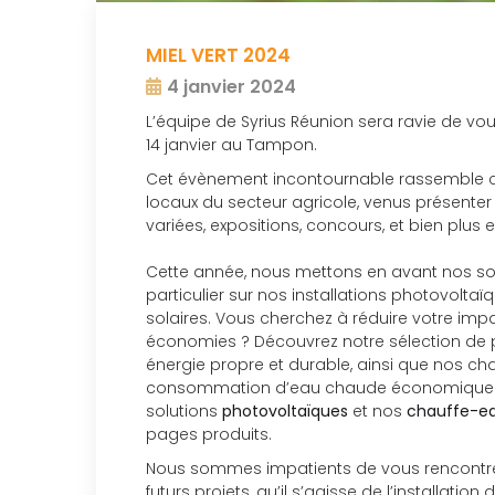
MIEL VERT 2024
4 janvier 2024
L’équipe de Syrius Réunion sera ravie de vous
14 janvier au Tampon.
Cet évènement incontournable rassemble c
locaux du secteur agricole, venus présente
variées, expositions, concours, et bien plus e
Cette année, nous mettons en avant nos sol
particulier sur nos installations photovolt
solaires. Vous cherchez à réduire votre imp
économies ? Découvrez notre sélection de 
énergie propre et durable, ainsi que nos ch
consommation d’eau chaude économique et 
solutions
photovoltaïques
et nos
chauffe-ea
pages produits.
Nous sommes impatients de vous rencontre
futurs projets, qu’il s’agisse de l’installa